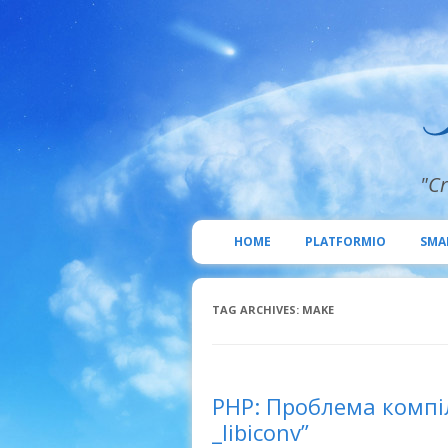
"Cr
HOME
PLATFORMIO
SMA
TAG ARCHIVES:
MAKE
PHP: Проблема компіля
_libiconv”