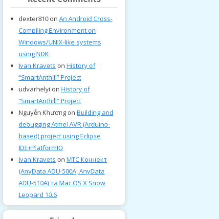
dexter810
on
An Android Cross-
Compiling Environment on
Windows/UNIX-like systems
using NDK
Ivan Kravets
on
History of
“SmartAnthill” Project
udvarhelyi
on
History of
“SmartAnthill” Project
Nguyễn Khương
on
Building and
debugging Atmel AVR (Arduino-
based) project using Eclipse
IDE+PlatformIO
Ivan Kravets
on
МТС Коннект
(AnyData ADU-500A, AnyData
ADU-510A) та Mac OS X Snow
Leopard 10.6