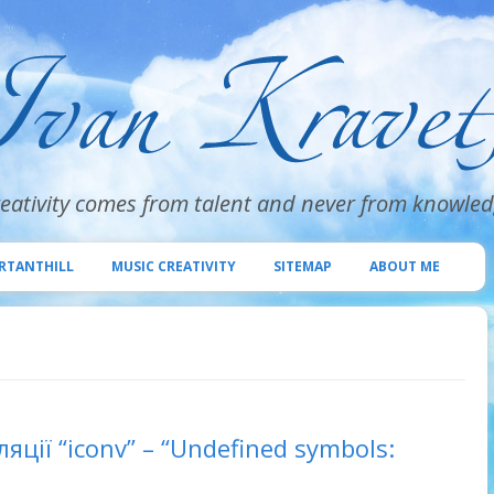
eativity comes from talent and never from knowle
Skip
to
RTANTHILL
MUSIC CREATIVITY
SITEMAP
ABOUT ME
content
ції “iconv” – “Undefined symbols: