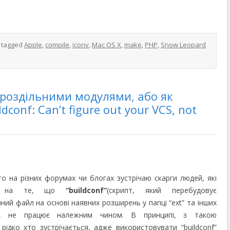
 tagged
Apple
,
compile
,
iconv
,
Mac OS X
,
make
,
PHP
,
Snow Leopard
з роздільними модулями, або як
ldconf: Can’t figure out your VCS, not
о на різних форумах чи блогах зустрічаю скарги людей, які
ся на те, що
“buildconf”
(скрипт, який перебудовує
йний файл на основі наявних розширень у папці “ext” та інших
в), не працює належним чином. В принципі, з такою
ідко хто зустрічається, адже використовувати “buildconf”