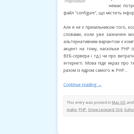
Preprocessor
немає потр
файл “configure”, що містить інфор
Але я не є прихильником того, к
словами, коли уже зазначені мод
альтернативним варіантом є комп
акцент на тому, наскільки PHP 
ВЕБ-сервера і тд.) чи про витрати
Інтернеті. Мова піде якраз про т
разом із ядром самого ж PHP…
Continue reading
→
This entry was posted in
Mac OS
and
make
,
PHP
,
Snow Leopard 10.6
,
Suho