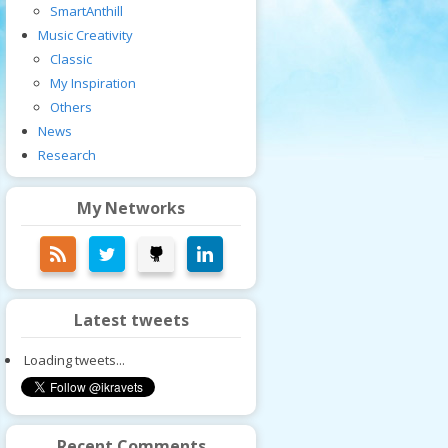
SmartAnthill
Music Creativity
Classic
My Inspiration
Others
News
Research
My Networks
Latest tweets
Loading tweets...
Recent Comments