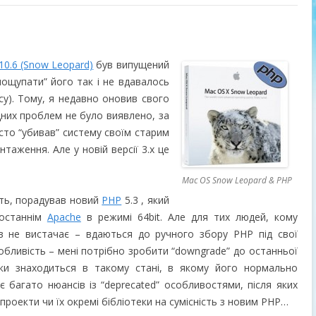
10.6 (Snow Leopard)
був випущений
пощупати” його так і не вдавалось
часу). Тому, я недавно оновив свого
них проблем не було виявлено, за
осто “убивав” систему своїм старим
нтаження. Але у новій версії 3.x це
Mac OS Snow Leopard & PHP
ть, порадував новий
PHP
5.3 , який
 останнім
Apache
в режимі 64bit. Але для тих людей, кому
ів не вистачає – вдаються до ручного збору PHP під свої
обливість – мені потрібно зробити “downgrade” до останньої
оки знаходиться в такому стані, в якому його нормально
є багато нюансів із “deprecated” особливостями, після яких
проекти чи їх окремі бібліотеки на сумісність з новим PHP…