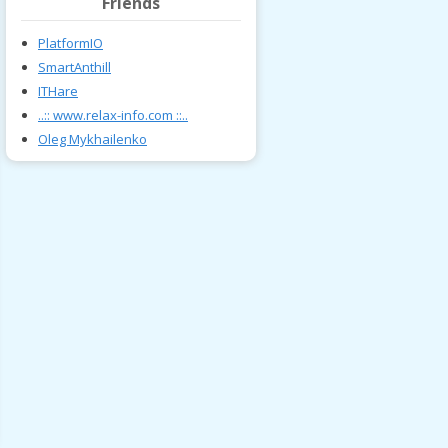
Friends
PlatformIO
SmartAnthill
ITHare
..:: www.relax-info.com ::..
Oleg Mykhailenko