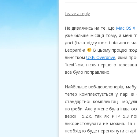
Leave a reply
Не дивлячись на те, що
Mac OS X 
уже більше місяця тому, а мені “
досі (із-за відсутності вільного 
Leopard-а
В цьому процесі жод
винятком
USB Overdrive
, який пр
“kext”-ом, після першого перезава
все було поправлено.
Найбільше веб-девелоперів, мабу
тепер комплектується у парі із
стандартної комплектації модул
потреби. Але у мене була інша ос
версії 5.2.x, так як PHP 5.3 п
використовувати не можна. Та і 
необхідно буде переглянути старі 