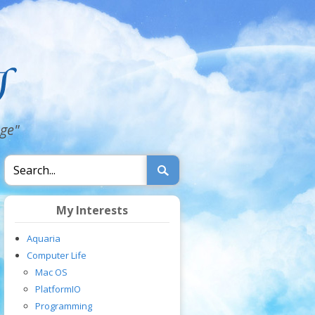
dge"
My Interests
Aquaria
Computer Life
Mac OS
PlatformIO
Programming