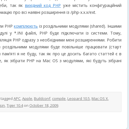
еби, так як
вихідний код PHP
уже містить конфігураційний
мацію про всі наявні розширення із /php-x.x.x/ext.
оли PHP
компілюють
із роздільними модулями (shared). Іншими
улі у *.INI файлі, PHP буде підключати із системи. Тому,
іляція PHP одразу з необхідними мені розширеннями. Робити
із роздільними модулями буде повільніше працювати (старт
 пам’яті я не буду, так як про це досить багато статтей є в
е, як зібрати PHP на Mac OS з модулями, які будуть зібрані
 tagged
APC
,
Apple
,
Buildconf
,
compile
,
Leopard 10.5
,
Mac OS X
,
sin
,
Tiger 10.4
on
October 18, 2009
.