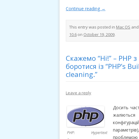
Continue reading
→
This entry was posted in
Mac OS
and
10.6
on
October 19, 2009
.
Скажемо “Ні!” – PHP 
боротися із “PHP’s Bui
cleaning.”
Leave a reply
Досить част
жаліють
конфігураці
параметрі
PHP: Hypertext
проблемою р