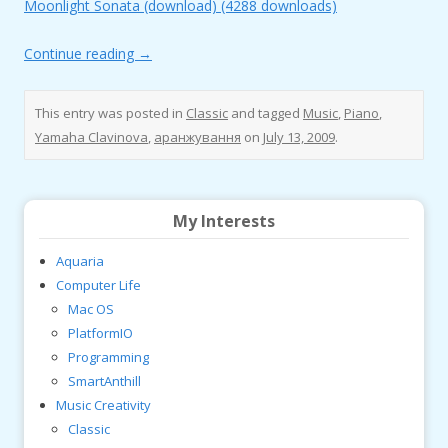
Moonlight Sonata (download) (4288 downloads)
Continue reading
→
This entry was posted in
Classic
and tagged
Music
,
Piano
,
Yamaha Clavinova
,
аранжування
on
July 13, 2009
.
My Interests
Aquaria
Computer Life
Mac OS
PlatformIO
Programming
SmartAnthill
Music Creativity
Classic