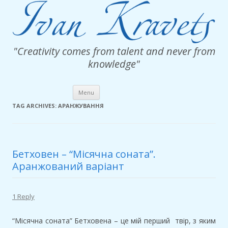
"Creativity comes from talent and never from
knowledge"
Skip
Menu
to
content
TAG ARCHIVES:
АРАНЖУВАННЯ
Бетховен – “Місячна соната”.
Аранжований варіант
1 Reply
“Місячна соната” Бетховена – це мій перший твір, з яким