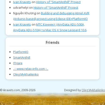
Ivan Kravets
on
History of “SmartAnthill” Project
udvarhelyi
on
History of “SmartAnthill” Project
Nguyễn Khương
on
Building and debugging Atmel AVR
(Arduino-based) project using Eclipse IDE+PlatformIO
Ivan Kravets
on
МТС Коннект (AnyData ADU-500A,
AnyData ADU-510A) та Mac OS X Snow Leopard 10.6
Friends
PlatformIO
SmartAnthill
ITHare
..:: www.relax-info.com ::..
Oleg Mykhailenko
© ikravets.com, 2009-2026
Designed by
Oleg Mykhailenko