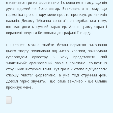
я навчався гри на фортепіано. І справа не в тому, що він
дуже відомий чи його автор, Бетховен, а в тому, що
гармоніка цього твору мене просто пронизує до кінчиків
пальців. Декому “Місячна соната” не подобається тому,
що має досить сумний характер. Але в цьому якраз і
виражені почуття Бетхована до графині Гвічарді.
І інтернеті можна знайти безліч варіантів виконання
цього твору: починаючи від чистої класики, закінчуючи
супроводом оркестру. Я хочу представити свій
“маленький” аранжований варіант “Місячної сонати” із
струнними інстурментами. Тут гра в 2 етапа відбувалась:
спершу “чисте” фортепіано, а уже тоді струнний фон.
Доволі гарно звучить, і що саме важливо – ще більше
пронизує мене .